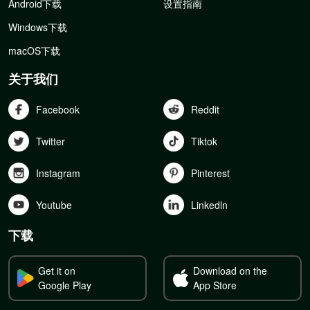
Android下载
设置指南
Windows下载
macOS下载
关于我们
Facebook
Reddit
Twitter
Tiktok
Instagram
Pinterest
Youtube
Linkedln
下载
Get it on
Download on the
Google Play
App Store