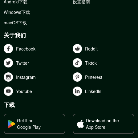
Android下载
设置指南
Windows下载
macOS下载
关于我们
Facebook
Reddit
Twitter
Tiktok
Instagram
Pinterest
Youtube
Linkedln
下载
Get it on
Download on the
Google Play
App Store