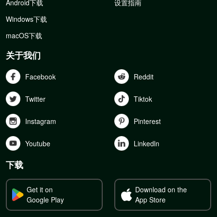
Android下载
设置指南
Windows下载
macOS下载
关于我们
Facebook
Reddit
Twitter
Tiktok
Instagram
Pinterest
Youtube
Linkedln
下载
Get it on
Download on the
Google Play
App Store