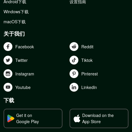
Android下载
设置指南
Windows下载
macOS下载
关于我们
Facebook
Reddit
Twitter
Tiktok
Instagram
Pinterest
Youtube
Linkedln
下载
Get it on
Download on the
Google Play
App Store