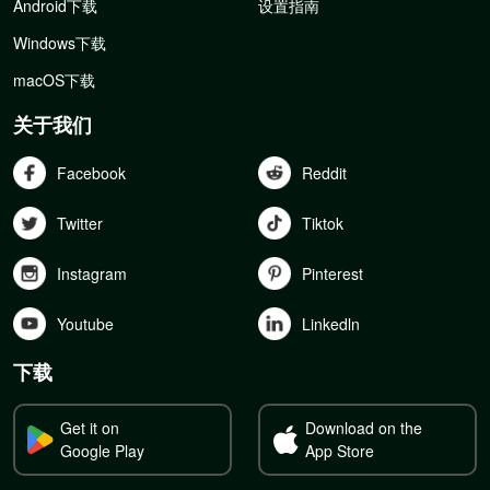
Android下载
设置指南
Windows下载
macOS下载
关于我们
Facebook
Reddit
Twitter
Tiktok
Instagram
Pinterest
Youtube
Linkedln
下载
Get it on
Download on the
Google Play
App Store