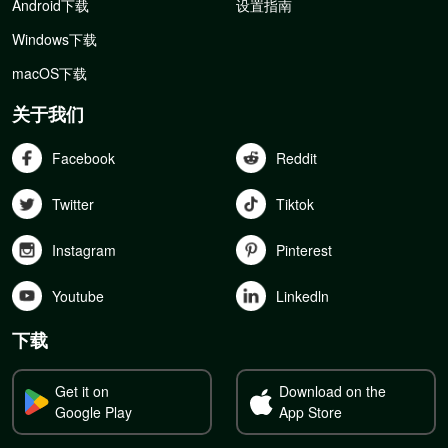
Android下载
设置指南
Windows下载
macOS下载
关于我们
Facebook
Reddit
Twitter
Tiktok
Instagram
Pinterest
Youtube
Linkedln
下载
Get it on
Download on the
Google Play
App Store