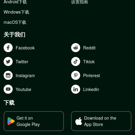
Android下载
设置指南
Windows下载
macOS下载
关于我们
Facebook
Reddit
Twitter
Tiktok
Instagram
Pinterest
Youtube
Linkedln
下载
Get it on
Download on the
Google Play
App Store