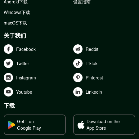
Android下载
设置指南
Windows下载
macOS下载
关于我们
Facebook
Reddit
Twitter
Tiktok
Instagram
Pinterest
Youtube
Linkedln
下载
Get it on
Download on the
Google Play
App Store