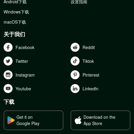
Android下载
设置指南
Windows下载
macOS下载
关于我们
Facebook
Reddit
Twitter
Tiktok
Instagram
Pinterest
Youtube
Linkedln
下载
Get it on
Download on the
Google Play
App Store