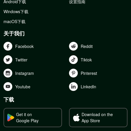
Android下载
设置指南
Windows下载
macOS下载
关于我们
Facebook
Reddit
Twitter
Tiktok
Instagram
Pinterest
Youtube
Linkedln
下载
Get it on
Download on the
Google Play
App Store