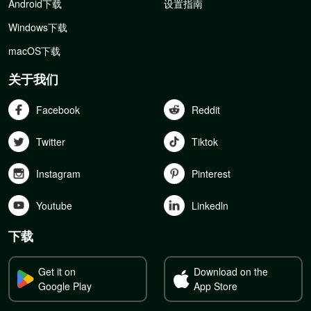
Android下载
设置指南
Windows下载
macOS下载
关于我们
Facebook
Reddit
Twitter
Tiktok
Instagram
Pinterest
Youtube
Linkedln
下载
Get it on
Download on the
Google Play
App Store