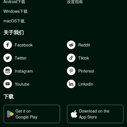
Android下载
设置指南
Windows下载
macOS下载
关于我们
Facebook
Reddit
Twitter
Tiktok
Instagram
Pinterest
Youtube
Linkedln
下载
Get it on
Download on the
Google Play
App Store