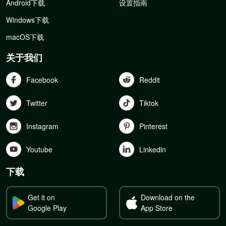
Android下载
设置指南
Windows下载
macOS下载
关于我们
Facebook
Reddit
Twitter
Tiktok
Instagram
Pinterest
Youtube
Linkedln
下载
Get it on
Download on the
Google Play
App Store