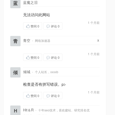
蓝
蓝魔之泪
无法访问此网站
1 个月前
赞同
0
评论 0
x
青
青空
·
网络加速器
1 个月前
赞同
0
评论 0
倾
倾城
·
个人站长，xxxxb
检查是否有拼写错误。p>
1 个月前
赞同
0
评论 0
H
Hit＆R
·
十年seo技术，喜欢建站、研究排名优