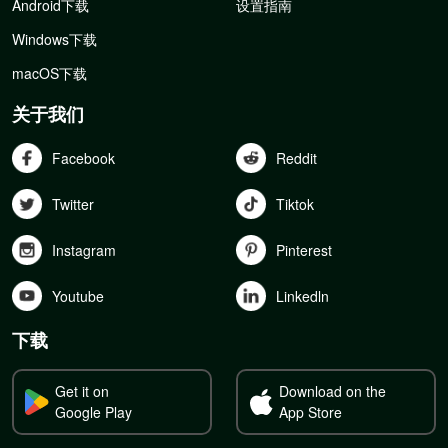
Android下载
设置指南
Windows下载
macOS下载
关于我们
Facebook
Reddit
Twitter
Tiktok
Instagram
Pinterest
Youtube
Linkedln
下载
Get it on
Download on the
Google Play
App Store